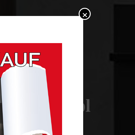
×
üchen Liebl
ERTING UND