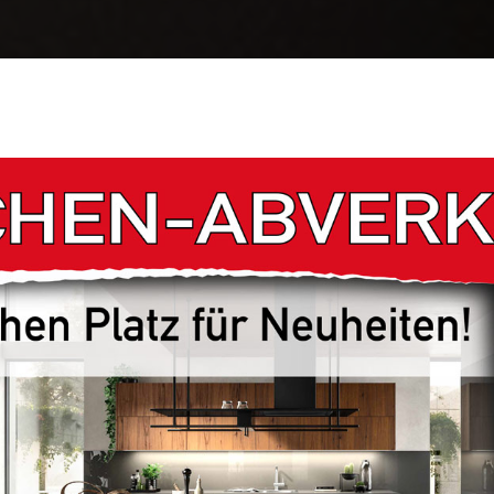
 bei Crea-Tür K
HEN­STUDIOS IN RUD